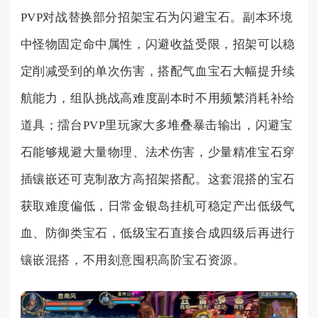
PVP对战替换部分招架宝石为闪避宝石。副本环境
中怪物固定命中属性，闪避收益受限，招架可以稳
定削减受到的单次伤害，搭配气血宝石大幅提升续
航能力，组队挑战高难度副本时不用频繁消耗补给
道具；擂台PVP里玩家大多堆叠暴击输出，闪避宝
石能够规避大量物理、法术伤害，少量精准宝石穿
插镶嵌还可克制敌方高招架搭配。这套混搭的宝石
获取难度偏低，日常金银岛挂机可稳定产出低级气
血、防御类宝石，低级宝石直接合成四级后再进行
镶嵌混搭，不用刻意囤积高阶宝石资源。