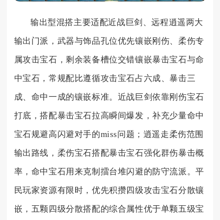
输出型混搭主要适配近战巨剑、远程逍遥两大
输出门派，武器与饰品孔位优先镶嵌刚伤、柔伤专
属攻击宝石，剩余装备槽位交错镶嵌暴击宝石与命
中宝石，常规配比遵循攻击宝石占六成、暴击三
成、命中一成的镶嵌标准。近战巨剑依靠刚伤宝石
打底，搭配暴击宝石拉高瞬间爆发，补充少量命中
宝石规避高闪避对手的miss问题；逍遥走柔伤范围
输出路线，柔伤宝石搭配暴击宝石强化群伤暴击概
率，命中宝石用来克制擂台堆闪避的防守流派。平
民玩家资源有限时，优先积攒四级攻击宝石分散镶
嵌，五颗四级分散搭配的综合属性优于单颗五级宝