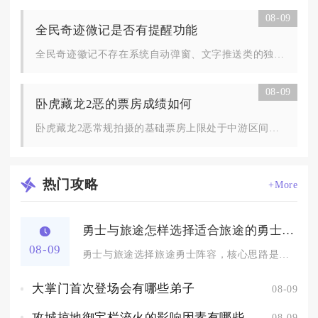
08-09
全民奇迹微记是否有提醒功能
全民奇迹徽记不存在系统自动弹窗、文字推送类的独立提醒功能，但...
08-09
卧虎藏龙2恶的票房成绩如何
卧虎藏龙2恶常规拍摄的基础票房上限处于中游区间，合理搭配主创...
热门
攻略
+More
勇士与旅途怎样选择适合旅途的勇士阵容
08-09
勇士与旅途选择旅途勇士阵容，核心思路是按照玩法场景搭建角色职...
大掌门首次登场会有哪些弟子
08-09
攻城掠地御宝栏淬火的影响因素有哪些
08-09